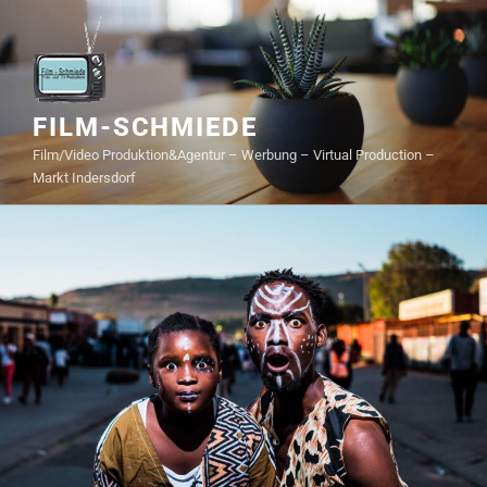
FILM-SCHMIEDE
Film/Video Produktion&Agentur – Werbung – Virtual Production –
Markt Indersdorf