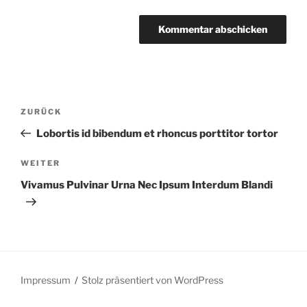
Beitragsnavigation
Vorheriger
ZURÜCK
Beitrag
Lobortis id bibendum et rhoncus porttitor tortor
Nächster
WEITER
Beitrag
Vivamus Pulvinar Urna Nec Ipsum Interdum Blandi
Impressum
Stolz präsentiert von WordPress