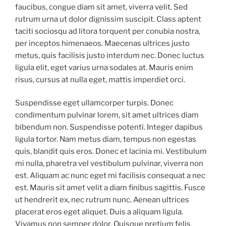
faucibus, congue diam sit amet, viverra velit. Sed
rutrum urna ut dolor dignissim suscipit. Class aptent
taciti sociosqu ad litora torquent per conubia nostra,
per inceptos himenaeos. Maecenas ultrices justo
metus, quis facilisis justo interdum nec. Donec luctus
ligula elit, eget varius urna sodales at. Mauris enim
risus, cursus at nulla eget, mattis imperdiet orci.
Suspendisse eget ullamcorper turpis. Donec
condimentum pulvinar lorem, sit amet ultrices diam
bibendum non. Suspendisse potenti. Integer dapibus
ligula tortor. Nam metus diam, tempus non egestas
quis, blandit quis eros. Donec et lacinia mi. Vestibulum
mi nulla, pharetra vel vestibulum pulvinar, viverra non
est. Aliquam ac nunc eget mi facilisis consequat a nec
est. Mauris sit amet velit a diam finibus sagittis. Fusce
ut hendrerit ex, nec rutrum nunc. Aenean ultrices
placerat eros eget aliquet. Duis a aliquam ligula.
Vivamus non semper dolor. Quisque pretium felis