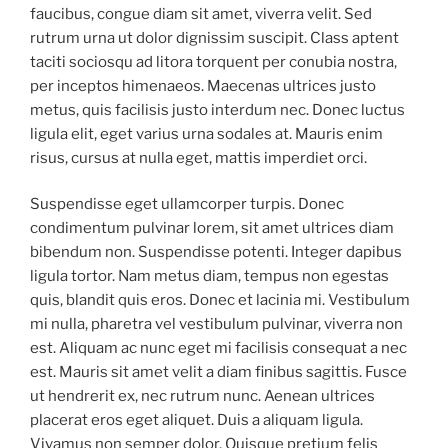
faucibus, congue diam sit amet, viverra velit. Sed
rutrum urna ut dolor dignissim suscipit. Class aptent
taciti sociosqu ad litora torquent per conubia nostra,
per inceptos himenaeos. Maecenas ultrices justo
metus, quis facilisis justo interdum nec. Donec luctus
ligula elit, eget varius urna sodales at. Mauris enim
risus, cursus at nulla eget, mattis imperdiet orci.
Suspendisse eget ullamcorper turpis. Donec
condimentum pulvinar lorem, sit amet ultrices diam
bibendum non. Suspendisse potenti. Integer dapibus
ligula tortor. Nam metus diam, tempus non egestas
quis, blandit quis eros. Donec et lacinia mi. Vestibulum
mi nulla, pharetra vel vestibulum pulvinar, viverra non
est. Aliquam ac nunc eget mi facilisis consequat a nec
est. Mauris sit amet velit a diam finibus sagittis. Fusce
ut hendrerit ex, nec rutrum nunc. Aenean ultrices
placerat eros eget aliquet. Duis a aliquam ligula.
Vivamus non semper dolor. Quisque pretium felis