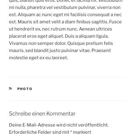
quis, blandit quis eros. Donec et lacinia mi. Vestibulum
mi nulla, pharetra vel vestibulum pulvinar, viverra non
est. Aliquam ac nunc eget mi facilisis consequat a nec
est. Mauris sit amet velit a diam finibus sagittis. Fusce
ut hendrerit ex, nec rutrum nunc. Aenean ultrices
placerat eros eget aliquet. Duis a aliquam ligula.
Vivamus non semper dolor. Quisque pretium felis
mauris, sed blandit justo pulvinar vitae. Praesent
molestie eget ex eu laoreet.
KATEGORIEN
PHOTO
Schreibe einen Kommentar
Deine E-Mail-Adresse wird nicht veröffentlicht.
Erforderliche Felder sind mit
*
markiert