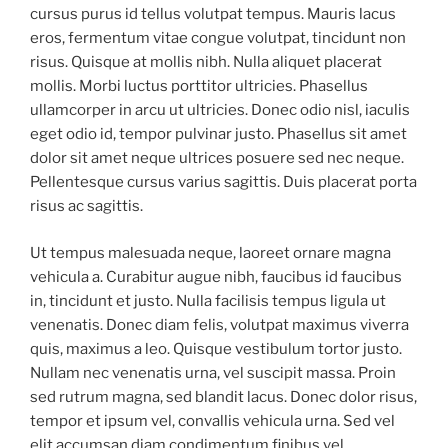
cursus purus id tellus volutpat tempus. Mauris lacus
eros, fermentum vitae congue volutpat, tincidunt non
risus. Quisque at mollis nibh. Nulla aliquet placerat
mollis. Morbi luctus porttitor ultricies. Phasellus
ullamcorper in arcu ut ultricies. Donec odio nisl, iaculis
eget odio id, tempor pulvinar justo. Phasellus sit amet
dolor sit amet neque ultrices posuere sed nec neque.
Pellentesque cursus varius sagittis. Duis placerat porta
risus ac sagittis.
Ut tempus malesuada neque, laoreet ornare magna
vehicula a. Curabitur augue nibh, faucibus id faucibus
in, tincidunt et justo. Nulla facilisis tempus ligula ut
venenatis. Donec diam felis, volutpat maximus viverra
quis, maximus a leo. Quisque vestibulum tortor justo.
Nullam nec venenatis urna, vel suscipit massa. Proin
sed rutrum magna, sed blandit lacus. Donec dolor risus,
tempor et ipsum vel, convallis vehicula urna. Sed vel
elit accumsan diam condimentum finibus vel